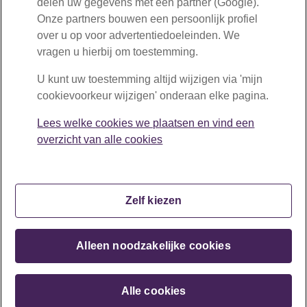
delen uw gegevens met één partner (Google).
Onze partners bouwen een persoonlijk profiel
Bent u ondernemer of werkgever?
over u op voor advertentiedoeleinden. We
030-277 56 10
vragen u hierbij om toestemming.
U kunt uw toestemming altijd wijzigen via 'mijn
Mail ons
cookievoorkeur wijzigen' onderaan elke pagina.
Volg ons
Lees welke cookies we plaatsen en vind een
overzicht van alle cookies
Openingstijden:
maandag tot en met vrijdag van 08:30 tot 17:00 uur
Zelf kiezen
Copyright © BPF Schilders 2026
Alleen noodzakelijke cookies
Disclaimer
Privacy
Cookiebeleid
Mijn cookievoorkeur wijzigen
Contact
Alle cookies