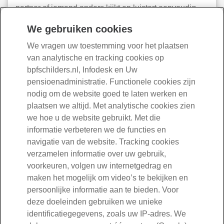
partner of iemand anders kijkt en luistert eenvoudig
mee.
We gebruiken cookies
•
Wat is een videogesprek en hoe veilig is dat?
We vragen uw toestemming voor het plaatsen
•
Hoe bereid ik mij voor op een videogesprek?
van analytische en tracking cookies op
•
Wat zijn de voordelen van een videogesprek?
bpfschilders.nl, Infodesk en Uw
pensioenadministratie. Functionele cookies zijn
Aanmelden
nodig om de website goed te laten werken en
plaatsen we altijd. Met analytische cookies zien
we hoe u de website gebruikt. Met die
informatie verbeteren we de functies en
Bent u werknemer?
navigatie van de website. Tracking cookies
030-277 56 00
verzamelen informatie over uw gebruik,
voorkeuren, volgen uw internetgedrag en
Mail ons
maken het mogelijk om video’s te bekijken en
persoonlijke informatie aan te bieden. Voor
deze doeleinden gebruiken we unieke
Volg ons
identificatiegegevens, zoals uw IP-adres. We