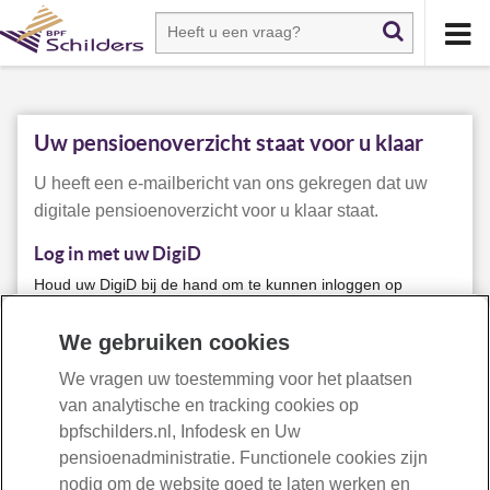
Uw pensioenoverzicht staat voor u klaar
U heeft een e-mailbericht van ons gekregen dat uw
digitale pensioenoverzicht voor u klaar staat.
Log in met uw DigiD
Houd uw DigiD bij de hand om te kunnen inloggen op
Infodesk en klik op de button hieronder om naar uw
pensioenoverzicht te gaan. U kunt het pensioenoverzicht
We gebruiken cookies
daar ook downloaden en eventueel op uw eigen computer
We vragen uw toestemming voor het plaatsen
bewaren.
van analytische en tracking cookies op
bpfschilders.nl, Infodesk en Uw
Naar uw pensioenoverzicht
pensioenadministratie. Functionele cookies zijn
nodig om de website goed te laten werken en