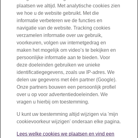
plaatsen we altijd. Met analytische cookies zien
Bent u werknemer?
we hoe u de website gebruikt. Met die
informatie verbeteren we de functies en
030-277 56 00
navigatie van de website. Tracking cookies
verzamelen informatie over uw gebruik,
Mail ons
voorkeuren, volgen uw internetgedrag en
maken het mogelijk om video’s te bekijken en
Volg ons
persoonlijke informatie aan te bieden. Voor
deze doeleinden gebruiken we unieke
identificatiegegevens, zoals uw IP-adres. We
Bent u ondernemer of werkgever?
delen uw gegevens met één partner (Google).
Onze partners bouwen een persoonlijk profiel
030-277 56 10
over u op voor advertentiedoeleinden. We
vragen u hierbij om toestemming.
Mail ons
U kunt uw toestemming altijd wijzigen via 'mijn
cookievoorkeur wijzigen' onderaan elke pagina.
Volg ons
Lees welke cookies we plaatsen en vind een