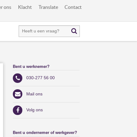
r ons
Klacht
Translate
Contact
Bent u werknemer?
030-277 56 00
Mail ons
Volg ons
Bent u ondernemer of werkgever?