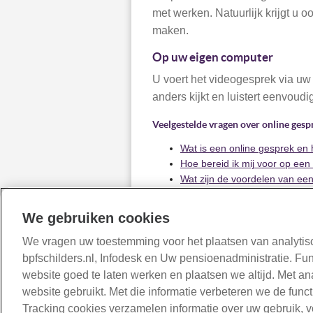
met werken. Natuurlijk krijgt u 
maken.
Op uw eigen computer
U voert het videogesprek via uw 
anders kijkt en luistert eenvoud
Veelgestelde vragen over online ges
Wat is een online gesprek en h
Hoe bereid ik mij voor op een
Wat zijn de voordelen van ee
In onderstaand filmpje vertellen wi
We gebruiken cookies
mogelijkheden die u heeft.
We vragen uw toestemming voor het plaatsen van analytisc
bpfschilders.nl, Infodesk en Uw pensioenadministratie. Fu
Error loading Partial View script (f
website goed te laten werken en plaatsen we altijd. Met a
website gebruikt. Met die informatie verbeteren we de func
Tracking cookies verzamelen informatie over uw gebruik, 