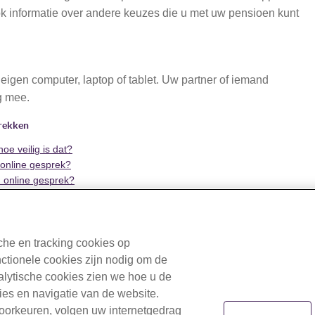
ook informatie over andere keuzes die u met uw pensioen kunt
eigen computer, laptop of tablet. Uw partner of iemand
ig mee.
prekken
oe veilig is dat?
 online gesprek?
n online gesprek?
j u alvast meer over de pensioenregeling van BPF Schilders en de
he en tracking cookies op
nctionele cookies zijn nodig om de
ile: ~/Views/MacroPartials/YoutubeWithCookieConsent.cshtml)
nalytische cookies zien we hoe u de
ties en navigatie van de website.
voorkeuren, volgen uw internetgedrag