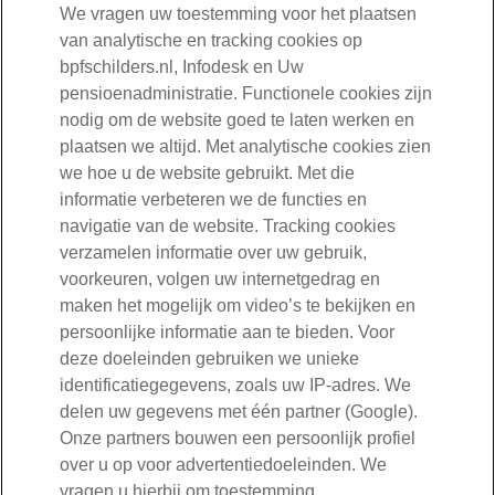
We vragen uw toestemming voor het plaatsen
van analytische en tracking cookies op
Mail ons
bpfschilders.nl, Infodesk en Uw
pensioenadministratie. Functionele cookies zijn
Volg ons
nodig om de website goed te laten werken en
plaatsen we altijd. Met analytische cookies zien
we hoe u de website gebruikt. Met die
Bent u ondernemer of werkgever?
informatie verbeteren we de functies en
navigatie van de website. Tracking cookies
030-277 56 10
verzamelen informatie over uw gebruik,
voorkeuren, volgen uw internetgedrag en
Mail ons
maken het mogelijk om video’s te bekijken en
persoonlijke informatie aan te bieden. Voor
Volg ons
deze doeleinden gebruiken we unieke
identificatiegegevens, zoals uw IP-adres. We
delen uw gegevens met één partner (Google).
Openingstijden:
maandag tot en met vrijdag van 08:30 tot 17:00 uur
Onze partners bouwen een persoonlijk profiel
over u op voor advertentiedoeleinden. We
vragen u hierbij om toestemming.