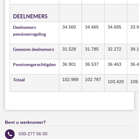
DEELNEMERS
Deelnemers
34.560
34.465
34.685
33.
pensioenregeling
Gewezen deelnemers
31.528
31.785
32.272
39.
Pensioengerechtigden
36.901
36.537
36.463
36.
Totaal
102.989
102.787
103.420
109
Bent u werknemer?
030-277 56 00