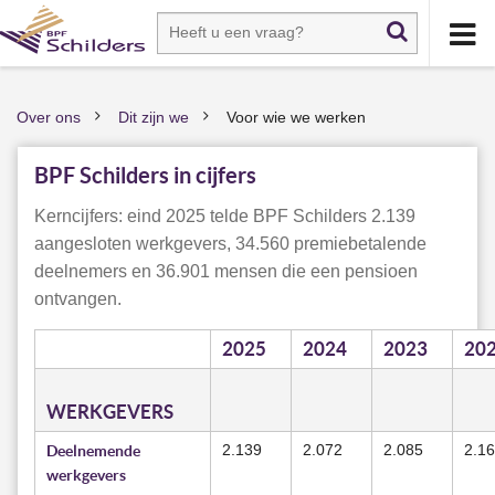
Over ons
Dit zijn we
Voor wie we werken
>
>
BPF Schilders in cijfers
Kerncijfers: eind 2025 telde BPF Schilders 2.139
aangesloten werkgevers, 34.560 premiebetalende
deelnemers en 36.901 mensen die een pensioen
ontvangen.
2025
2024
2023
20
WERKGEVERS
Deelnemende
2.139
2.072
2.085
2.1
werkgevers