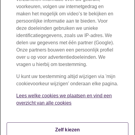
Volg ons
voorkeuren, volgen uw internetgedrag en
maken het mogelijk om video’s te bekijken en
Openingstijden:
persoonlijke informatie aan te bieden. Voor
maandag tot en met vrijdag van 08:30 tot 17:00 uur
deze doeleinden gebruiken we unieke
identificatiegegevens, zoals uw IP-adres. We
delen uw gegevens met één partner (Google).
Onze partners bouwen een persoonlijk profiel
over u op voor advertentiedoeleinden. We
vragen u hierbij om toestemming.
U kunt uw toestemming altijd wijzigen via 'mijn
cookievoorkeur wijzigen' onderaan elke pagina.
Lees welke cookies we plaatsen en vind een
overzicht van alle cookies
Zelf kiezen