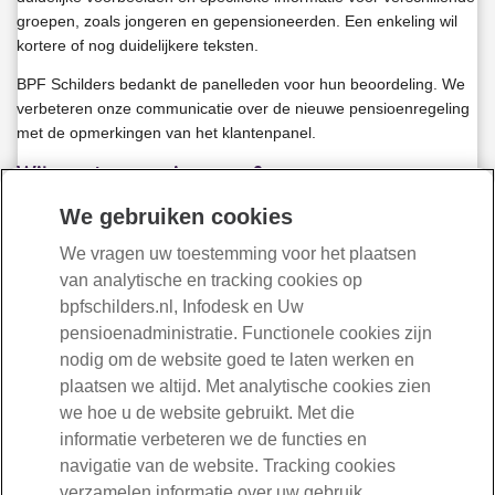
groepen, zoals jongeren en gepensioneerden. Een enkeling wil
kortere of nog duidelijkere teksten.
BPF Schilders bedankt de panelleden voor hun beoordeling. We
verbeteren onze communicatie over de nieuwe pensioenregeling
met de opmerkingen van het klantenpanel.
Wilt u ook uw mening geven?
Dat kan. U kunt zich aanmelden voor het klantenpanel.
We gebruiken cookies
We vragen uw toestemming voor het plaatsen
Meld u aan
van analytische en tracking cookies op
bpfschilders.nl, Infodesk en Uw
pensioenadministratie. Functionele cookies zijn
nodig om de website goed te laten werken en
030-277 56 10
plaatsen we altijd. Met analytische cookies zien
we hoe u de website gebruikt. Met die
informatie verbeteren we de functies en
Mail ons
navigatie van de website. Tracking cookies
verzamelen informatie over uw gebruik,