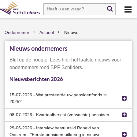
Ondernemer
Actueel
Nieuws
>
>
Nieuws ondernemers
Blijf op de hoogte. Lees hier het laatste nieuws voor
ondernemers rond BPF Schilders.
Nieuwsberichten 2026
15-07-2026 - Wat presteerde uw pensioenfonds in
2025?
08-07-2026 - Kwartaalbericht (verwachte) pensioen
Bent u benieuwd hoe BPF Schilders presteerde in 2025? Kijk
het filmpje van ons verkorte jaarverslag voor een blik op uw
29-06-2026 - Interview bestuurslid Ronald van
Het nieuwe kwartaalbericht van BPF Schilders staat online.
pensioenfonds in 2025.
Oostrom - "Eerste pensioen uitkering in nieuwe