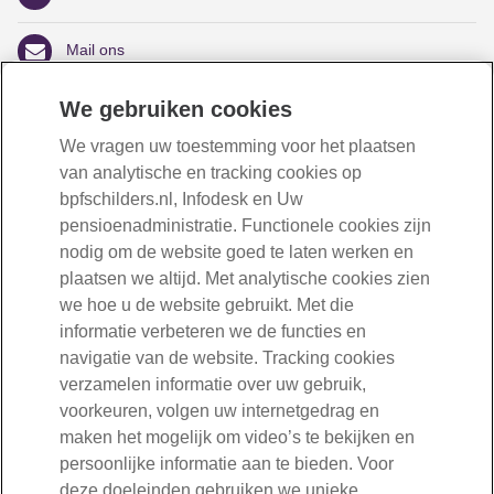
Lees meer
Mail ons
We gebruiken cookies
Volg ons
We vragen uw toestemming voor het plaatsen
Openingstijden:
van analytische en tracking cookies op
maandag tot en met vrijdag van 08:30 tot 17:00 uur
bpfschilders.nl, Infodesk en Uw
pensioenadministratie. Functionele cookies zijn
nodig om de website goed te laten werken en
plaatsen we altijd. Met analytische cookies zien
we hoe u de website gebruikt. Met die
informatie verbeteren we de functies en
navigatie van de website. Tracking cookies
verzamelen informatie over uw gebruik,
voorkeuren, volgen uw internetgedrag en
maken het mogelijk om video’s te bekijken en
persoonlijke informatie aan te bieden. Voor
deze doeleinden gebruiken we unieke