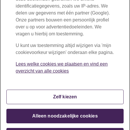
identificatiegegevens, zoals uw IP-adres. We
delen uw gegevens met één partner (Google).
Onze partners bouwen een persoonlijk profiel
Nieuwsbrief
over u op voor advertentiedoeleinden. We
BPF Schilders
vragen u hierbij om toestemming.
Op de hoogte blijven van de nieuwste ontwikkelingen?
Schrijf u in voor onze nieuwsbrief. U kunt dit doen op
U kunt uw toestemming altijd wijzigen via 'mijn
Infodesk. U logt daar in met uw Digid.
cookievoorkeur wijzigen' onderaan elke pagina.
Lees welke cookies we plaatsen en vind een
Inschrijven
overzicht van alle cookies
Zelf kiezen
Copyright © BPF Schilders 2026
Alleen noodzakelijke cookies
Disclaimer
Privacy
Cookiebeleid
Mijn cookievoorkeur wijzigen
Contact