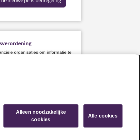
n de nieuwe pensioenregeling
gsverordening
anciële organisaties om informatie te
n beleggen. Wij voldoen graag aan
goed aansluit bij ons MVB-beleid.
om open te zijn over ons
de verordening (pdf)
Alleen noodzakelijke
Alle cookies
cookies