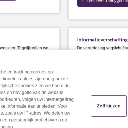
Lees over beleggen i
Informatieverschaffin
ensioen. Tegelijk willen we
De verordening verplicht fin
ing. Dat doen we met
geven over duurzaamheid e
en is ten slotte meer
de verordening, omdat deze 
Ook past dit bij onze wens 
he en tracking cookies op
beleggingsbeleid.
nctionele cookies zijn nodig om de
ormatie (pdf)
nalytische cookies zien we hoe u de
Bekijk bijlage II van 
ties en navigatie van de website.
voorkeuren, volgen uw internetgedrag
Zelf kiezen
ke informatie aan te bieden. Voor
ns, zoals uw IP-adres. We delen uw
een persoonlijk profiel over u op
emming.