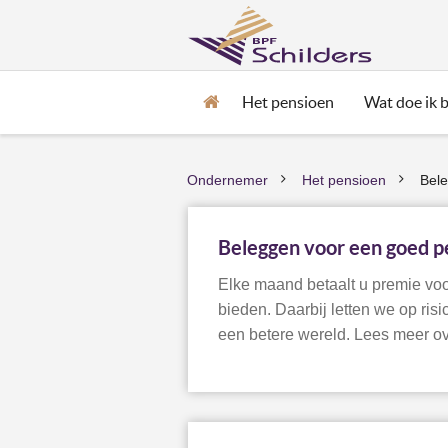
Het pensioen
Wat doe ik bi
Home
Ondernemer
Het pensioen
Bel
>
>
Beleggen voor een goed p
Elke maand betaalt u premie vo
bieden. Daarbij letten we op ris
een betere wereld. Lees meer ov