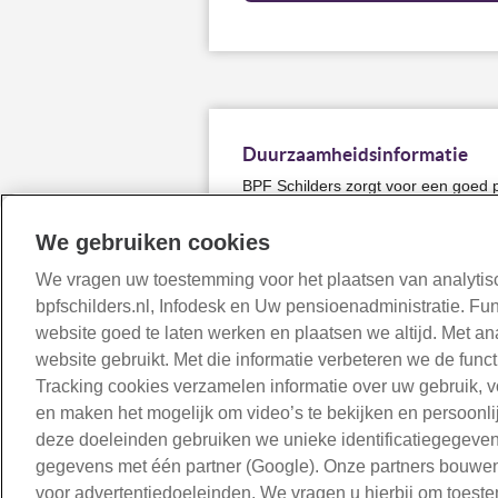
Duurzaamheidsinformatie
BPF Schilders zorgt voor een goed p
bijdragen aan een betere samenlev
duurzaam beleggen. Een goed pensio
We gebruiken cookies
waard in een leefbare wereld.
We vragen uw toestemming voor het plaatsen van analytisc
bpfschilders.nl, Infodesk en Uw pensioenadministratie. Fu
Lees onze Duurzaamheidsinf
website goed te laten werken en plaatsen we altijd. Met a
website gebruikt. Met die informatie verbeteren we de func
Tracking cookies verzamelen informatie over uw gebruik, 
en maken het mogelijk om video’s te bekijken en persoonlij
deze doeleinden gebruiken we unieke identificatiegegeve
gegevens met één partner (Google). Onze partners bouwen 
voor advertentiedoeleinden. We vragen u hierbij om toest