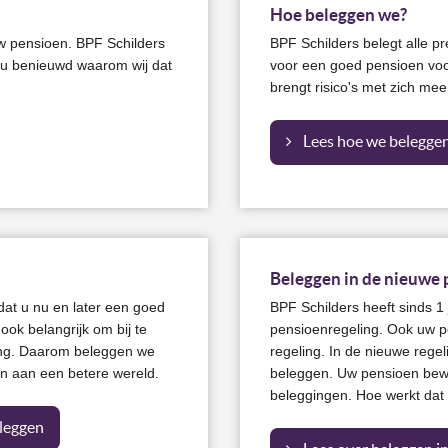
Hoe beleggen we?
w pensioen. BPF Schilders
BPF Schilders belegt alle p
t u benieuwd waarom wij dat
voor een goed pensioen voo
brengt risico's met zich m
Lees hoe we belegge
Beleggen in de nieuwe 
dat u nu en later een goed
BPF Schilders heeft sinds 1
ook belangrijk om bij te
pensioenregeling. Ook uw p
ing. Daarom beleggen we
regeling. In de nieuwe regel
en aan een betere wereld.
beleggen. Uw pensioen be
beleggingen. Hoe werkt dat
eleggen