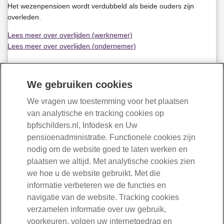
Het wezenpensioen wordt verdubbeld als beide ouders zijn
Ook ontvangt uw kind het wezenpensioen dat u
Ontvangt u na zes maanden nog een werkeloosheids-
januari 2026.
overleden.
opbouwde in de pensioenregeling die gold tot 1
of Ziektewetuitkering? Dan stopt de uitloopperiode als
januari 2026.
die uitkering stopt. U moet wel aan voorwaarden
Lees meer over overlijden (werknemer)
Uw kind ontvangt dit tot hij of zij 25 jaar wordt.
voldoen.
Lees meer over overlijden (ondernemer)
Eindigt de uitloopperiode en bent u niet langer
verzekerd voor het wezenpensioen? Dan kunt u
Wanneer koopt BPF Schilders het wezenpensioen af?
ervoor kiezen om de verzekering voor het
We gebruiken cookies
Is het wezenpensioen na uw overlijden minder dan de wettelijke
wezenpensioen bij BPF Schilders te verlengen. We
afkoopgrens bij wezenpensioen? Dan kopen wij het recht op
We vragen uw toestemming voor het plaatsen
noemen dit de verlengde uitloopperiode. Doet u dat
wezenpensioen af.
van analytische en tracking cookies op
niet? Dan hebben uw kind(eren) geen recht meer op
bpfschilders.nl, Infodesk en Uw
wezenpensioen.
pensioenadministratie. Functionele cookies zijn
U ontvangt van ons informatie over het verlengen als
nodig om de website goed te laten werken en
de uitloopperiode stopt.
030-277 56 10
plaatsen we altijd. Met analytische cookies zien
Bent u werknemer?
we hoe u de website gebruikt. Met die
Lees meer op Wat doe ik bij Ontslag?
informatie verbeteren we de functies en
Mail ons
navigatie van de website. Tracking cookies
Uw kind ontvangt het wezenpensioen dat u opbouwde
verzamelen informatie over uw gebruik,
Volg ons
in de pensioenregeling die gold tot 1 januari 2026.
voorkeuren, volgen uw internetgedrag en