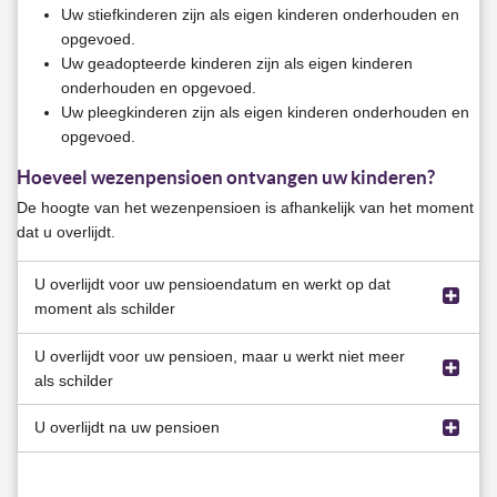
Uw stiefkinderen zijn als eigen kinderen onderhouden en
opgevoed.
Uw geadopteerde kinderen zijn als eigen kinderen
onderhouden en opgevoed.
Uw pleegkinderen zijn als eigen kinderen onderhouden en
opgevoed.
Hoeveel wezenpensioen ontvangen uw kinderen?
De hoogte van het wezenpensioen is afhankelijk van het moment
dat u overlijdt.
U overlijdt voor uw pensioendatum en werkt op dat
moment als schilder
U overlijdt voor uw pensioen, maar u werkt niet meer
Uw kind ontvangt 10% van het pensioenjaarloon,
als schilder
inclusief 8% vakantiegeld. Het pensioenjaarloon is het
deel van het salaris waarover u pensioen opbouwt.
U overlijdt na uw pensioen
Als u stopt met werken in de schilderssector, bent u
Uw kind ontvangt dit tot hij of zij 25 jaar wordt.
meestal zes maanden nog verzekerd voor het
Ook ontvangt uw kind het wezenpensioen dat u
Uw kind ontvangt 10% van uw pensioen
wezenpensioen. Dit noemen we de uitloopperiode.
opbouwde in de pensioenregeling die gold tot 1