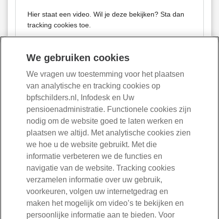
Hier staat een video. Wil je deze bekijken? Sta dan
tracking cookies toe.
Voorkeur aanpassen
We gebruiken cookies
We vragen uw toestemming voor het plaatsen
van analytische en tracking cookies op
bpfschilders.nl, Infodesk en Uw
pensioenadministratie. Functionele cookies zijn
Ook interessant
nodig om de website goed te laten werken en
Heeft nog niet alle antwoorden op uw vragen? Bekijk dan
plaatsen we altijd. Met analytische cookies zien
eens deze pagina’s:
we hoe u de website gebruikt. Met die
informatie verbeteren we de functies en
Wat betekent de nieuwe regeling voor u
navigatie van de website. Tracking cookies
Tijdlijn nieuwe regeling
verzamelen informatie over uw gebruik,
Online spreekuren
voorkeuren, volgen uw internetgedrag en
Veelgestelde vragen over de nieuwe pensioenregeling
Hoe krijgt u informatie (communicatieplan)
maken het mogelijk om video’s te bekijken en
persoonlijke informatie aan te bieden. Voor