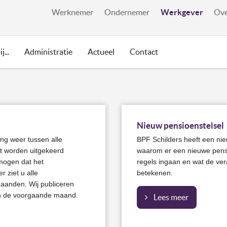
Werkgever
Werknemer
Ondernemer
Ove
j...
Administratie
Actueel
Contact
Nieuw pensioenstelsel
ng weer tussen alle
BPF Schilders heeft een ni
t worden uitgekeerd
waarom er een nieuwe pens
rmogen dat het
regels ingaan en wat de v
r ziet u alle
betekenen.
aanden. Wij publiceren
n de voorgaande maand.
Lees meer