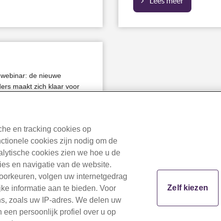
Lees meer
webinar: de nieuwe
ers maakt zich klaar voor
nregeling. Wilt u daar meer
ember om 16:00 uur
nze pensioenspecialisten
he en tracking cookies op
oor u en uw werknemers
nctionele cookies zijn nodig om de
nalytische cookies zien we hoe u de
ties en navigatie van de website.
voorkeuren, volgen uw internetgedrag
Zelf kiezen
ke informatie aan te bieden. Voor
ns, zoals uw IP-adres. We delen uw
een persoonlijk profiel over u op