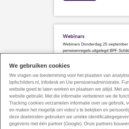
Webinars
Webinars Donderdag 25 september 
pensioenregels uitgelegd BPF Schild
de overgang naar de nieuwe pensioe
over weten? Op donderdag 25 sept
We gebruiken cookies
organiseren wij een live webinar. O
We vragen uw toestemming voor het plaatsen van analytisc
vertellen u wat de nieuwe regels v
bpfschilders.nl, Infodesk en Uw pensioenadministratie. Fu
betekenen.
website goed te laten werken en plaatsen we altijd. Met a
Lees meer
website gebruikt. Met die informatie verbeteren we de func
Tracking cookies verzamelen informatie over uw gebruik, 
en maken het mogelijk om video’s te bekijken en persoonlij
deze doeleinden gebruiken we unieke identificatiegegeve
gegevens met één partner (Google). Onze partners bouwen 