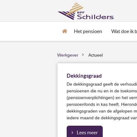
Het pensioen
Wat doe ik bi
Home
Werkgever
Actueel
>
Dekkingsgraad
De dekkingsgraad geeft de verhoudi
pensioenen die nu en in de toekoms
(pensioenverplichtingen) en het ve
pensioenfonds in kas heeft. Hieronde
dekkingsgraden van de afgelopen m
iedere maand de dekkingsgraad va
Lees meer