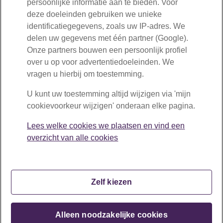
persoonlijke informatie aan te bieden. Voor
deze doeleinden gebruiken we unieke
Lees meer over pensioenpremie
identificatiegegevens, zoals uw IP-adres. We
delen uw gegevens met één partner (Google).
Onze partners bouwen een persoonlijk profiel
over u op voor advertentiedoeleinden. We
Voordelen collectief pensioen
vragen u hierbij om toestemming.
Alle werknemers in de schilderssector zijn verplicht om
U kunt uw toestemming altijd wijzigen via 'mijn
pensioen op te bouwen bij BPF Schilders. Maar wat zijn nu
cookievoorkeur wijzigen' onderaan elke pagina.
de voordelen?
Lees welke cookies we plaatsen en vind een
Lees meer over de voordelen
overzicht van alle cookies
Zelf kiezen
Copyright © BPF Schilders 2026
Alleen noodzakelijke cookies
Disclaimer
Privacy
Cookiebeleid