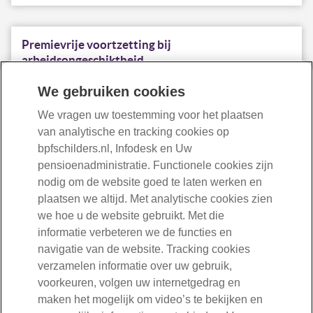
Premievrije voortzetting bij
arbeidsongeschiktheid
Is uw werknemer (gedeeltelijk) arbeidsongeschikt en
We gebruiken cookies
ontvangt hij een WIA-uitkering? Dan kan hij recht hebben op
premievrije voortzetting van de pensioenopbouw. Hij betaalt
We vragen uw toestemming voor het plaatsen
dan geen of minder premie terwijl hij wel (gedeeltelijk)
van analytische en tracking cookies op
pensioen opbouwt.
bpfschilders.nl, Infodesk en Uw
pensioenadministratie. Functionele cookies zijn
Lees meer over arbeidsongeschiktheid
nodig om de website goed te laten werken en
plaatsen we altijd. Met analytische cookies zien
we hoe u de website gebruikt. Met die
informatie verbeteren we de functies en
navigatie van de website. Tracking cookies
Pensioenpremie
verzamelen informatie over uw gebruik,
De pensioenpremie van uw werknemer betaalt u samen. Wat
voorkeuren, volgen uw internetgedrag en
gebeurt er met de ingelegde premie en wat zijn de
maken het mogelijk om video’s te bekijken en
verschillende premiepercentages en –variabelen?