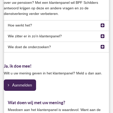
over uw pensioen? Met een klantenpanel wil BPF Schilders
antwoord krijgen op deze en andere vragen en zo de
dienstverlening verder verbeteren.
Hoe werkt het?
Wie zitter er in zo'n klantenpanel?
Vrijwel alle onderzoeken doen wij digitaal. Dat betekent dat
wij u vragen online een vragenlijst in te vullen. U hoeft er de
Wie doet de onderzoeken?
Nou, u bijvoorbeeld als u zich hiervoor aanmeldt. Iedereen
deur dus niet voor uit. En het kost u maar een paar minuten
die bij BPF Schilders pensioen opbouwt of ontvangt kan
om de vragenlijst in te vullen en zo uw mening te geven.
Marktonderzoeksbureau Citisens voert de onderzoeken uit in
meedoen met het klantenpanel. Of u nu in loondienst werkt,
Ja, ik doe mee!
opdracht van BPF Schilders. De onderzoeken zijn altijd
ondernemer bent of gepensioneerd.
anoniem. De gegevens die u op het aanmeldformulier invult,
Wilt u uw mening geven in het klantenpanel? Meld u dan aan.
gebruikt Citisens uitsluitend voor het klantenpanel.
Aanmelden
Wat doen wij met uw mening?
Meedoen aan het klantenpanel is waardevol. Want aan de