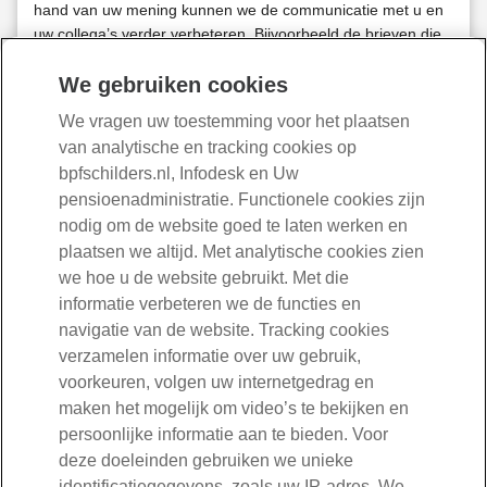
hand van uw mening kunnen we de communicatie met u en
uw collega’s verder verbeteren. Bijvoorbeeld de brieven die
we versturen of het pensioenblad. Na elk onderzoek leest u
We gebruiken cookies
op deze webpagina terug wat iedereen er van heeft
gevonden en wat BPF Schilders ermee gaat doen.
We vragen uw toestemming voor het plaatsen
Bekijk de resultaten
van analytische en tracking cookies op
bpfschilders.nl, Infodesk en Uw
pensioenadministratie. Functionele cookies zijn
nodig om de website goed te laten werken en
030-277 56 00
plaatsen we altijd. Met analytische cookies zien
we hoe u de website gebruikt. Met die
informatie verbeteren we de functies en
Mail ons
navigatie van de website. Tracking cookies
verzamelen informatie over uw gebruik,
Volg ons
voorkeuren, volgen uw internetgedrag en
maken het mogelijk om video’s te bekijken en
Openingstijden:
persoonlijke informatie aan te bieden. Voor
maandag tot en met vrijdag van 08:30 tot 17:00 uur
deze doeleinden gebruiken we unieke
identificatiegegevens, zoals uw IP-adres. We