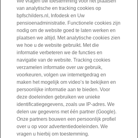
We vragen uw toestemming voor het plaatsen
pensioenregeling
van analytische en tracking cookies op
bpfschilders.nl, Infodesk en Uw
pensioenadministratie. Functionele cookies zijn
nodig om de website goed te laten werken en
Duurzaamheidsinformatie
plaatsen we altijd. Met analytische cookies zien
we hoe u de website gebruikt. Met die
BPF Schilders zorgt voor een goed pensioen. Tegelijk willen we
informatie verbeteren we de functies en
bijdragen aan een betere samenleving. Dat doen we met
navigatie van de website. Tracking cookies
duurzaam beleggen. Een goed pensioen is ten slotte meer waard
verzamelen informatie over uw gebruik,
in een leefbare wereld.
voorkeuren, volgen uw internetgedrag en
maken het mogelijk om video’s te bekijken en
Lees onze Duurzaamheidsinformatie (pdf)
persoonlijke informatie aan te bieden. Voor
deze doeleinden gebruiken we unieke
identificatiegegevens, zoals uw IP-adres. We
delen uw gegevens met één partner (Google).
Informatieverschaffingsverordening
Onze partners bouwen een persoonlijk profiel
De verordening verplicht financiële organisaties om informatie te
over u op voor advertentiedoeleinden. We
geven over duurzaamheid en beleggen. Wij voldoen graag aan
vragen u hierbij om toestemming.