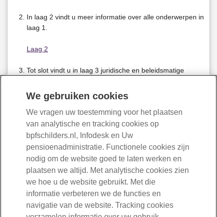
In laag 2 vindt u meer informatie over alle onderwerpen in
laag 1.
Laag 2
Tot slot vindt u in laag 3 juridische en beleidsmatige
informatie van BPF Schilders.
We gebruiken cookies
Laag 3
We vragen uw toestemming voor het plaatsen
van analytische en tracking cookies op
bpfschilders.nl, Infodesk en Uw
pensioenadministratie. Functionele cookies zijn
nodig om de website goed te laten werken en
030-277 56 00
plaatsen we altijd. Met analytische cookies zien
we hoe u de website gebruikt. Met die
informatie verbeteren we de functies en
Mail ons
navigatie van de website. Tracking cookies
verzamelen informatie over uw gebruik,