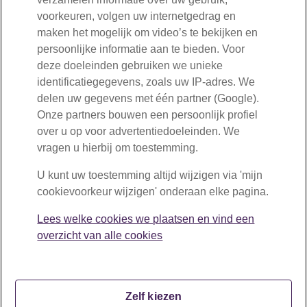
Volg ons
voorkeuren, volgen uw internetgedrag en
maken het mogelijk om video’s te bekijken en
Openingstijden:
persoonlijke informatie aan te bieden. Voor
maandag tot en met vrijdag van 08:30 tot 17:00 uur
deze doeleinden gebruiken we unieke
identificatiegegevens, zoals uw IP-adres. We
delen uw gegevens met één partner (Google).
Onze partners bouwen een persoonlijk profiel
over u op voor advertentiedoeleinden. We
vragen u hierbij om toestemming.
U kunt uw toestemming altijd wijzigen via 'mijn
cookievoorkeur wijzigen' onderaan elke pagina.
Lees welke cookies we plaatsen en vind een
overzicht van alle cookies
Zelf kiezen