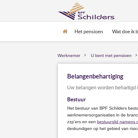
Het pensioen
Wat doe ik bi
Home
Werknemer
U bent met pensioen
>
Belangenbehartiging
Uw belangen worden behartigd i
Bestuur
Het bestuur van BPF Schilders best
werknemersorganisaties in de branc
zzp’ers en een
bestuurslid namens 
deskundigen op het gebied van ri