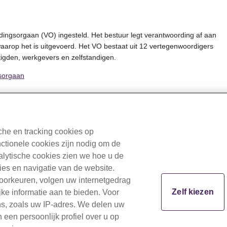
ingsorgaan (VO) ingesteld. Het bestuur legt verantwoording af aan
waarop het is uitgevoerd. Het VO bestaat uit 12 vertegenwoordigers
igden, werkgevers en zelfstandigen.
sorgaan
he en tracking cookies op
nctionele cookies zijn nodig om de
Copyright © BPF Schilders 2026
nalytische cookies zien we hoe u de
ties en navigatie van de website.
er
Privacy
Cookiebeleid
Mijn cookievoorkeur wijzigen
voorkeuren, volgen uw internetgedrag
Zelf kiezen
ke informatie aan te bieden. Voor
ns, zoals uw IP-adres. We delen uw
een persoonlijk profiel over u op