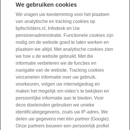
klantenservice.
We gebruiken cookies
We vragen uw toestemming voor het plaatsen
Lees meer over de betaling van uw pensioen
van analytische en tracking cookies op
bpfschilders.nl, Infodesk en Uw
pensioenadministratie. Functionele cookies zijn
nodig om de website goed te laten werken en
030-277 56 00
plaatsen we altijd. Met analytische cookies zien
we hoe u de website gebruikt. Met die
informatie verbeteren we de functies en
Mail ons
navigatie van de website. Tracking cookies
verzamelen informatie over uw gebruik,
Volg ons
voorkeuren, volgen uw internetgedrag en
maken het mogelijk om video’s te bekijken en
Openingstijden:
persoonlijke informatie aan te bieden. Voor
maandag tot en met vrijdag van 08:30 tot 17:00 uur
deze doeleinden gebruiken we unieke
identificatiegegevens, zoals uw IP-adres. We
delen uw gegevens met één partner (Google).
Onze partners bouwen een persoonlijk profiel