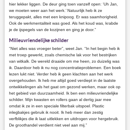
hier lekker liggen. De deur ging toen vanzelf open: ‘Uh Jan,
we moeten weer aan het werk.’ Natuurlijk heb ik ze
teruggepakt, alles met een knipoog. Er was saamhorigheid.
Ook de werkmentaliteit was goed. Als het koud was, krabde
je de ijspegels van de kozijnen en ging je door.”
Milieuvriendelijke schilder
“Niet alles was vroeger beter”, weet Jan. “In het begin heb ik
met troep gewerkt, zoals chemische lak voor het bestrijken
van witkalk. De wereld draaide om me heen, zo duizelig was
ik. Daardoor heb ik nu nog concentratieproblemen. Een boek
lezen lukt niet. Verder heb ik geen klachten aan het werk
overgehouden. Ik heb me altijd goed verdiept in de laatste
ontwikkelingen als het gaat om gezond werken, maar ook op
het gebied van duurzaamheid. Ik ben een milieuvriendelijke
schilder. Mijn kwasten en rollers gaan al dertig jaar mee
omdat ik ze in een speciale filterbak uitspoel. Plastic
inlegbakjes gebruik ik nooit. Ik heb meer dan zestig
verfblikjes die ik laat uitlekken en uitdrogen voor hergebruik.
De groothandel verdient niet veel aan mij.”