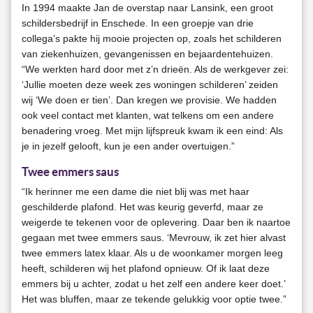
In 1994 maakte Jan de overstap naar Lansink, een groot
schildersbedrijf in Enschede. In een groepje van drie
collega’s pakte hij mooie projecten op, zoals het schilderen
van ziekenhuizen, gevangenissen en bejaardentehuizen.
“We werkten hard door met z’n drieën. Als de werkgever zei:
‘Jullie moeten deze week zes woningen schilderen’ zeiden
wij ‘We doen er tien’. Dan kregen we provisie. We hadden
ook veel contact met klanten, wat telkens om een andere
benadering vroeg. Met mijn lijfspreuk kwam ik een eind: Als
je in jezelf gelooft, kun je een ander overtuigen.”
Twee emmers saus
“Ik herinner me een dame die niet blij was met haar
geschilderde plafond. Het was keurig geverfd, maar ze
weigerde te tekenen voor de oplevering. Daar ben ik naartoe
gegaan met twee emmers saus. ‘Mevrouw, ik zet hier alvast
twee emmers latex klaar. Als u de woonkamer morgen leeg
heeft, schilderen wij het plafond opnieuw. Of ik laat deze
emmers bij u achter, zodat u het zelf een andere keer doet.’
Het was bluffen, maar ze tekende gelukkig voor optie twee.”