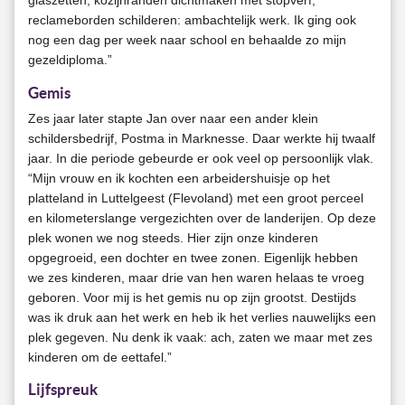
glaszetten, kozijnranden dichtmaken met stopverf,
reclameborden schilderen: ambachtelijk werk. Ik ging ook
nog een dag per week naar school en behaalde zo mijn
gezeldiploma.”
Gemis
Zes jaar later stapte Jan over naar een ander klein
schildersbedrijf, Postma in Marknesse. Daar werkte hij twaalf
jaar. In die periode gebeurde er ook veel op persoonlijk vlak.
“Mijn vrouw en ik kochten een arbeidershuisje op het
platteland in Luttelgeest (Flevoland) met een groot perceel
en kilometerslange vergezichten over de landerijen. Op deze
plek wonen we nog steeds. Hier zijn onze kinderen
opgegroeid, een dochter en twee zonen. Eigenlijk hebben
we zes kinderen, maar drie van hen waren helaas te vroeg
geboren. Voor mij is het gemis nu op zijn grootst. Destijds
was ik druk aan het werk en heb ik het verlies nauwelijks een
plek gegeven. Nu denk ik vaak: ach, zaten we maar met zes
kinderen om de eettafel.”
Lijfspreuk