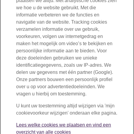
plaatsen we altijd. Met analytische cookies zien
gaan, vooral naar Zeeland. Wat de toekomst ons verder
we hoe u de website gebruikt. Met die
brengt? We zien het wel. Mijn grootste droom is al
informatie verbeteren we de functies en
uitgekomen: het behalen van mijn pensioen. Ik heb niks
navigatie van de website. Tracking cookies
meer te verliezen.”
verzamelen informatie over uw gebruik,
voorkeuren, volgen uw internetgedrag en
Jan Wubs
maken het mogelijk om video’s te bekijken en
Jan Wubs (66) uit Luttelgeest is getrouwd met Karien (65).
persoonlijke informatie aan te bieden. Voor
Hij werkte bij vier verschillende werkgevers en begon
deze doeleinden gebruiken we unieke
daarnaast zijn eigen onderneming, Schildersbedrijf J. Wubs.
identificatiegegevens, zoals uw IP-adres. We
delen uw gegevens met één partner (Google).
Onze partners bouwen een persoonlijk profiel
over u op voor advertentiedoeleinden. We
030-277 56 00
vragen u hierbij om toestemming.
U kunt uw toestemming altijd wijzigen via 'mijn
Mail ons
cookievoorkeur wijzigen' onderaan elke pagina.
Volg ons
Lees welke cookies we plaatsen en vind een
overzicht van alle cookies