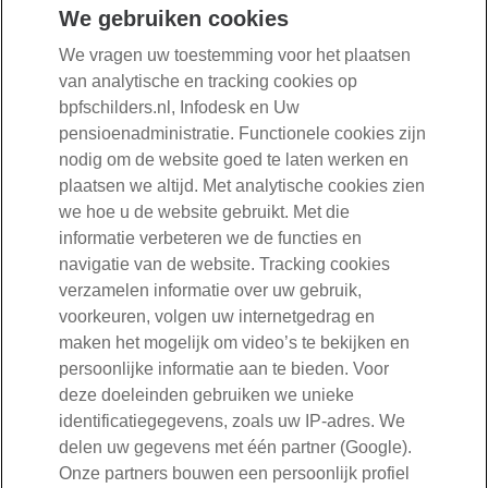
We gebruiken cookies
We vragen uw toestemming voor het plaatsen
1e kwartaal 2026 (januari – maart)
van analytische en tracking cookies op
bpfschilders.nl, Infodesk en Uw
Ontwikkelingen voor wie bij ons pensioen
pensioenadministratie. Functionele cookies zijn
opbouwt of heeft opgebouwd
nodig om de website goed te laten werken en
Ontwikkelingen voor wie pensioen ontvangt
plaatsen we altijd. Met analytische cookies zien
In onderstaande tabel ziet u hoe het verwachte
we hoe u de website gebruikt. Met die
pensioen zich dit kwartaal ontwikkelde voor een aantal
informatie verbeteren we de functies en
De marktontwikkelingen in het eerste kwartaal zijn licht
voorbeeldleeftijden. Staat uw leeftijd niet in de tabel?
navigatie van de website. Tracking cookies
negatief voor uw pensioen.
Gebruik dan de leeftijd die het dichtst bij uw leeftijd ligt.
Wilt u uw pensioenoverzicht bekijken?
verzamelen informatie over uw gebruik,
Zo krijgt u een beter beeld van uw situatie.
Blijft de situatie tot en met 30 september hetzelfde?
Het kwartaalbericht geeft een algemeen beeld van de
voorkeuren, volgen uw internetgedrag en
Dan zou uw pensioen per 1 januari 2027 omlaag
Lees
hier
meer uitleg over de ontwikkelingen van de
ontwikkeling van het (verwachte) pensioen voor iedereen die
maken het mogelijk om video’s te bekijken en
kunnen gaan. Door de gezamenlijke reserve van het
markt in het 1e kwartaal 2026 (januari – maart).
bij BPF Schilders pensioen opbouwt, pensioen heeft
persoonlijke informatie aan te bieden. Voor
pensioenfonds is de kans klein dat uw pensioen omlaag
opgebouwd of pensioen van ons ontvangt. De hoogte van
Tabel 'Ontwikkeling verwachte pensioen'
deze doeleinden gebruiken we unieke
gaat.
uw persoonlijke pensioen vindt u:
identificatiegegevens, zoals uw IP-adres. We
In de tabel ziet u dat de marktontwikkelingen licht
Wilt u meer uitleg over het kwartaalbericht?
Lees de
delen uw gegevens met één partner (Google).
In uw uniform pensioenoverzicht (UPO). Op uw UPO
positief zijn voor deelnemers van 25 en 65 jaar. Voor
toelichting
.
ziet u hoeveel pensioenvermogen u heeft opgebouwd.
deelnemers van 35, 45 en 55 jaar is het verwachte
Onze partners bouwen een persoonlijk profiel