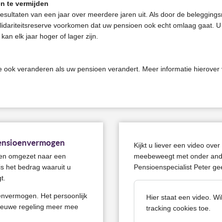
n te vermijden
sultaten van een jaar over meerdere jaren uit. Als door de belegging
idariteitsreserve voorkomen dat uw pensioen ook echt omlaag gaat. U 
kan elk jaar hoger of lager zijn.
e ook veranderen als uw pensioen verandert. Meer informatie hierover 
pensioenvermogen
Kijkt u liever een video ov
enen omgezet naar een
meebeweegt met onder and
s het bedrag waaruit u
Pensioenspecialist Peter geef
t.
envermogen. Het persoonlijk
Hier staat een video. Wi
ieuwe regeling meer mee
tracking cookies toe.