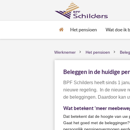
Het pensioen
Wat doe ik bi
Home
Werknemer
Het pensioen
Bele
>
>
Beleggen in de huidige pe
BPF Schilders heeft sinds 1 ja
nieuwe regeling. In de nieuwe 
de beleggingen. Daardoor kan uw
Wat betekent ‘meer meebeweg
Dat betekent dat de hoogte van uw 
Gaat het goed met de beleggingen? 
persoonlijk pensioenvermogen eerde