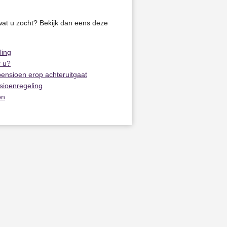
wat u zocht? Bekijk dan eens deze
ling
r u?
ensioen erop achteruitgaat
sioenregeling
en