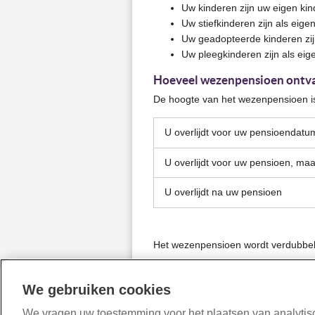
Uw kinderen zijn uw eigen kin
Uw stiefkinderen zijn als ei
Uw geadopteerde kinderen zi
Uw pleegkinderen zijn als ei
Hoeveel wezenpensioen ontv
De hoogte van het wezenpensioen is 
U overlijdt voor uw pensioendatu
U overlijdt voor uw pensioen, maar
Uw kind ontvangt 10% van h
pensioenjaarloon is het de
U overlijdt na uw pensioen
Als u stopt met werken in 
Uw kind ontvangt dit tot hij 
voor het wezenpensioen. D
Ook ontvangt uw kind het 
Uw kind ontvangt 10% van
nog een werkeloosheids- of 
tot 1 januari 2026.
Het wezenpensioen wordt verdubbeld
Ook ontvangt uw kind het 
stopt. U moet wel aan voo
tot 1 januari 2026.
Lees meer over overlijden (werknem
Eindigt de uitloopperiode 
Uw kind ontvangt dit tot hij 
Lees meer over overlijden (onderne
We gebruiken cookies
kunt u ervoor kiezen om de
verlengen. We noemen dit d
We vragen uw toestemming voor het plaatsen van analytisc