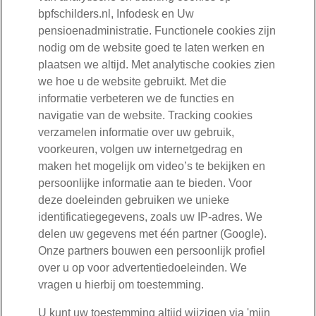
bpfschilders.nl, Infodesk en Uw
pensioenadministratie. Functionele cookies zijn
nodig om de website goed te laten werken en
030-277 56 00
plaatsen we altijd. Met analytische cookies zien
we hoe u de website gebruikt. Met die
informatie verbeteren we de functies en
Mail ons
navigatie van de website. Tracking cookies
verzamelen informatie over uw gebruik,
Volg ons
voorkeuren, volgen uw internetgedrag en
maken het mogelijk om video’s te bekijken en
Openingstijden:
persoonlijke informatie aan te bieden. Voor
maandag tot en met vrijdag van 08:30 tot 17:00 uur
deze doeleinden gebruiken we unieke
identificatiegegevens, zoals uw IP-adres. We
delen uw gegevens met één partner (Google).
Onze partners bouwen een persoonlijk profiel
over u op voor advertentiedoeleinden. We
vragen u hierbij om toestemming.
U kunt uw toestemming altijd wijzigen via 'mijn