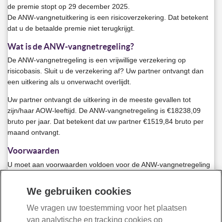
de premie stopt op 29 december 2025.
De ANW-vangnetuitkering is een risicoverzekering. Dat betekent
dat u de betaalde premie niet terugkrijgt.
Wat is de ANW-vangnetregeling?
De ANW-vangnetregeling is een vrijwillige verzekering op
risicobasis. Sluit u de verzekering af? Uw partner ontvangt dan
een uitkering als u onverwacht overlijdt.
Uw partner ontvangt de uitkering in de meeste gevallen tot
zijn/haar AOW-leeftijd. De ANW-vangnetregeling is €18238,09
bruto per jaar. Dat betekent dat uw partner €1519,84 bruto per
maand ontvangt.
Voorwaarden
U moet aan voorwaarden voldoen voor de ANW-vangnetregeling
en betaalt premie als u de regeling afsluit. Ook uw partner moet
aan bepaalde voorwaarden voldoen voor de uitkering. Soms is er
We gebruiken cookies
een medische check nodig.
We vragen uw toestemming voor het plaatsen
Lees meer over de ANW-vangnetregeling
van analytische en tracking cookies op