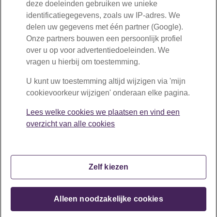
deze doeleinden gebruiken we unieke
identificatiegegevens, zoals uw IP-adres. We
delen uw gegevens met één partner (Google).
Onze partners bouwen een persoonlijk profiel
over u op voor advertentiedoeleinden. We
BPF Schilders 75 jaar
vragen u hierbij om toestemming.
BPF Schilders zorgt al sinds 1951 voor uw pensioen.
U kunt uw toestemming altijd wijzigen via 'mijn
Dat doen we nu. En dat blijven we ook in de toekomst
cookievoorkeur wijzigen' onderaan elke pagina.
voor u doen.
Lees welke cookies we plaatsen en vind een
Lees meer
overzicht van alle cookies
Zelf kiezen
Copyright © BPF Schilders 2026
Alleen noodzakelijke cookies
Disclaimer
Privacy
Cookiebeleid