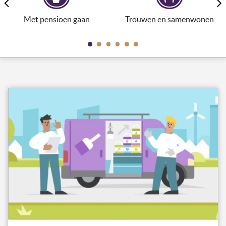
Met pensioen gaan
Trouwen en samenwonen
0
1
2
3
4
5