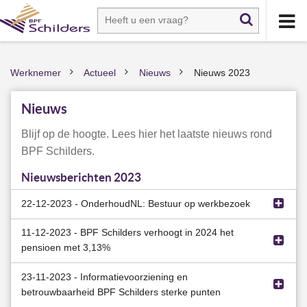
Werknemer
Actueel
Nieuws
Nieuws 2023
>
>
>
Nieuws
Blijf op de hoogte. Lees hier het laatste nieuws rond
BPF Schilders.
Nieuwsberichten 2023
22-12-2023 - OnderhoudNL: Bestuur op werkbezoek
11-12-2023 - BPF Schilders verhoogt in 2024 het
In oktober ging het bestuur van BPF Schilders op
pensioen met 3,13%
werkbezoek bij Van Wijk Vastgoedonderhoud in Amsterdam.
“Het is belangrijk dat we als bestuursleden af en toe onze
23-11-2023 - Informatievoorziening en
BPF Schilders verhoogt de pensioenen met 3,13% vanaf 1
kantoren verlaten om met werkgevers,
betrouwbaarheid BPF Schilders sterke punten
januari 2024. De verhoging heet toeslagverlening. Dit besluit
ondernemers/zelfstandigen en medewerkers te praten” zegt