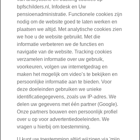
begrijpelijk en bruikbaar
Tweede Kamer. Als deze wetswijziging ingaat, kan uw
bpfschilders.nl, Infodesk en Uw
Lees meer
werknemer ervoor kiezen een deel van het opgebouwde
pensioenadministratie. Functionele cookies zijn
04-01-2023 - Uw nettopensioen in 2023
De nieuwsbrief van BPF Schilders wordt beoordeeld met een
ouderdomspensioen in één keer te laten uitbetalen op het
nodig om de website goed te laten werken en
7,6 gemiddeld. Dat blijkt uit een onderzoek onder
moment dat hij met pensioen gaat. De ingangsdatum van
02-01-2023 - Pensioenreglement gewijzigd
plaatsen we altijd. Met analytische cookies zien
Ontvangt u pensioen van BPF Schilders? Dan ontvangt u in
werknemers, ondernemers en gepensioneerden.
deze wettelijke mogelijkheid is uitgesteld naar 1 januari in
we hoe u de website gebruikt. Met die
januari of februari een pensioenspecificatie. Hierop staat de
2024.
informatie verbeteren we de functies en
Lees meer resultaten
Het pensioenreglement is ten opzichte van vorig jaar
hoogte van uw pensioen en de inhoudingen. Door
Archief
navigatie van de website. Tracking cookies
Lees meer
gewijzigd.
wijzigingen in de wettelijke inhoudingen verandert uw
verzamelen informatie over uw gebruik,
nettopensioen.
Nieuwsberichten 2022
Lees meer
voorkeuren, volgen uw internetgedrag en
Lees meer
Nieuwsberichten 2021
maken het mogelijk om video’s te bekijken en
persoonlijke informatie aan te bieden. Voor
Nieuwsberichten 2020
deze doeleinden gebruiken we unieke
Nieuwsberichten 2019
identificatiegegevens, zoals uw IP-adres. We
delen uw gegevens met één partner (Google).
Onze partners bouwen een persoonlijk profiel
over u op voor advertentiedoeleinden. We
030-277 56 00
vragen u hierbij om toestemming.
U kunt uw toestemming altijd wijzigen via 'mijn